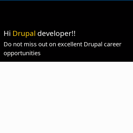
Hi
Drupal
developer!!
Do not miss out on excellent Drupal career
opportunities
Sign up for Drupal Jobs in your Mailbox
Link goes to activecampaign signup form